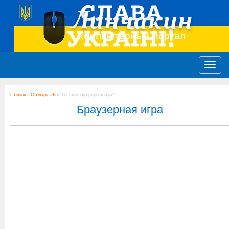
Главная
»
Словарь
»
Б
» Что такое браузерная игра?
Браузерная игра