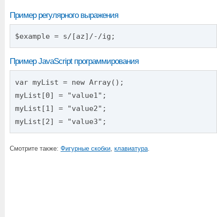
Пример регулярного выражения
$example = s/[az]/-/ig;
Пример JavaScript программирования
var myList = new Array();
myList[0] = "value1";
myList[1] = "value2";
myList[2] = "value3";
Смотрите также:
Фигурные скобки
,
клавиатура
.