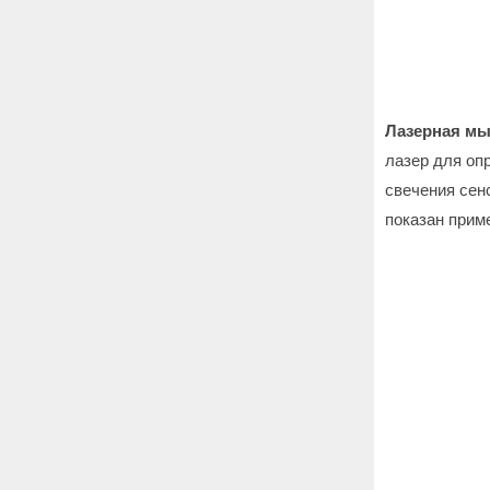
Лазерная м
лазер для оп
свечения сенс
показан прим