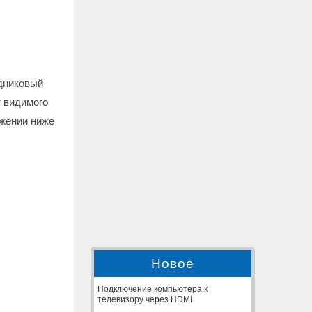
дниковый
 видимого
ажении ниже
Новое
Подключение компьютера к
телевизору через HDMI