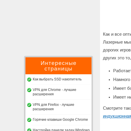
Как и все оп
Лазерные мыш
дорогих игро
других это то,
Интересные
страницы
Работае
Как выбрать SSD накопитель
Намного 
Имеет б
VPN для Chrome - лучшие
расширения
Имеет н
VPN для Firefox - лучшие
Смотрите так
расширения
индукционна
Горячие клавиши Google Chrome
Настройка панели задач Windows