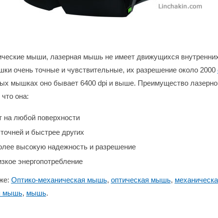
тические мыши, лазерная мышь не имеет движущихся внутренних
ки очень точные и чувствительные, их разрешение около 2000
вых мышках оно бывает 6400 dpi и выше. Преимущество лазерн
 что она:
т на любой поверхности
точней и быстрее других
олее высокую надежность и разрешение
изкое энергопотребление
же:
Оптико-механическая мышь
,
оптическая мышь
,
механическ
я мышь
,
мышь
.