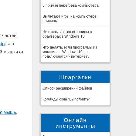
5 причин перегрева компьютера
Вылетают игры на компьютере:
причины
Не открываются страницы в
 частей.
браузерах в Windows 10
dpi
, а в
Что делать, если программы из
ой мышки от
магазина в Windows 10 не
подключаются к интернету
Шпаргалки
Список расширений файлов
Команды окна "Выполнить"
ая мышь
,
Онлайн
инструменты