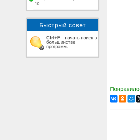
10
Быстрый совет
Ctrl+F
– начать поиск в
большинстве
программ.
Понравилос