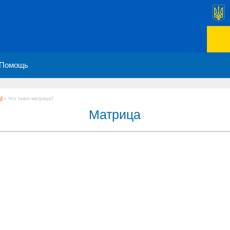
Помощь
М
» Что такое матрица?
Матрица