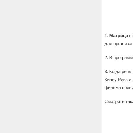
1.
Матрица
пр
для организа
2. В програм
3. Когда речь
Киану Ривз и
фильма появи
Смотрите так