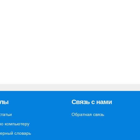
елы
Связь с нами
статьи
Обратная связь
по компьютеру
ерный словарь