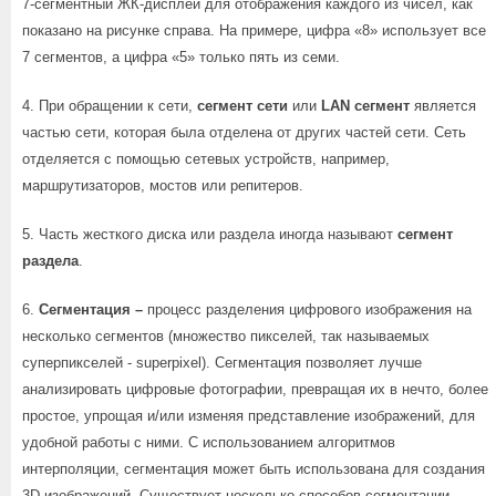
7-сегментный ЖК-дисплей для отображения каждого из чисел, как
показано на рисунке справа. На примере, цифра «8» использует все
7 сегментов, а цифра «5» только пять из семи.
4. При обращении к сети,
сегмент сети
или
LAN сегмент
является
частью сети, которая была отделена от других частей сети. Сеть
отделяется с помощью сетевых устройств, например,
маршрутизаторов, мостов или репитеров.
5. Часть жесткого диска или раздела иногда называют
сегмент
раздела
.
6.
Сегментация –
процесс разделения цифрового изображения на
несколько сегментов (множество пикселей, так называемых
суперпикселей - superpixel). Сегментация позволяет лучше
анализировать цифровые фотографии, превращая их в нечто, более
простое, упрощая и/или изменяя представление изображений, для
удобной работы с ними. С использованием алгоритмов
интерполяции, сегментация может быть использована для создания
3D изображений. Существует несколько способов сегментации