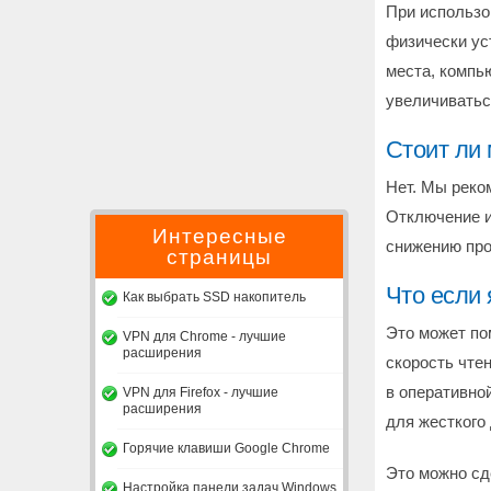
При использо
физически ус
места, компь
увеличиватьс
Стоит ли
Нет. Мы реко
Отключение и
Интересные
снижению про
страницы
Что если
Как выбрать SSD накопитель
Это может по
VPN для Chrome - лучшие
расширения
скорость чте
в оперативно
VPN для Firefox - лучшие
расширения
для жесткого 
Горячие клавиши Google Chrome
Это можно сд
Настройка панели задач Windows