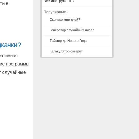
Все инструменты
ти в
Популярные -
Сколько мне дней?
Генератор случайных чисел
Таймер до Нового Года
дкачки?
Калькулятор сигарет
ративная
гие программы
ут случайные