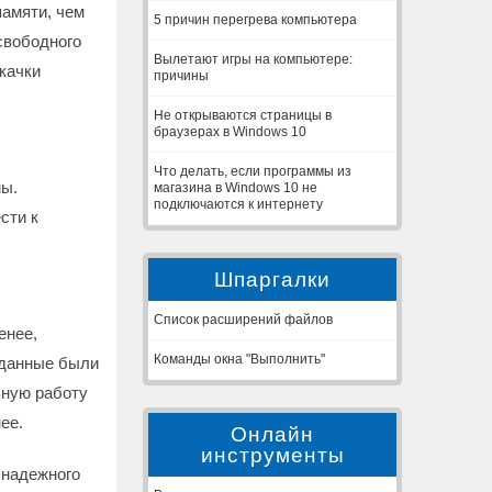
амяти, чем
5 причин перегрева компьютера
свободного
Вылетают игры на компьютере:
качки
причины
Не открываются страницы в
браузерах в Windows 10
Что делать, если программы из
мы.
магазина в Windows 10 не
подключаются к интернету
сти к
Шпаргалки
Список расширений файлов
енее,
Команды окна "Выполнить"
ы данные были
ьную работу
ее.
Онлайн
инструменты
 надежного