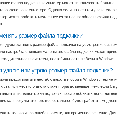
вании файла подкачки компьютер может использовать больше п
тановлено на компьютере. Однако если на жестком диске мало 
ютер может работать медленнее из-за неспособности файла под
я.
 менять размер файла подкачки?
мендуем оставить размер файла подкачки на усмотрение систе
ли настройка слишком маленького файла подкачки может приве
изводительности системы, нестабильности и сбоям в Windows.
 я удвою или утрою размер файла подкачки?
мочь предотвратить нестабильность и сбои в Windows. Тем не м
ния/записи жесткого диска станет гораздо меньше, чем, если б
й памяти. Большой файл подкачки просто добавить дополнител
диска, в результате чего всё остальное будет работать медленн
елать только из-за ошибок памяти, как временное решение. Для