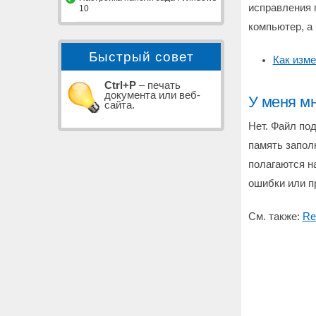
исправления 
10
компьютер, а
Быстрый совет
Как изм
Ctrl+P
– печать
документа или веб-
У меня м
сайта.
Нет. Файл по
память запол
полагаются н
ошибки или п
См. также:
Re