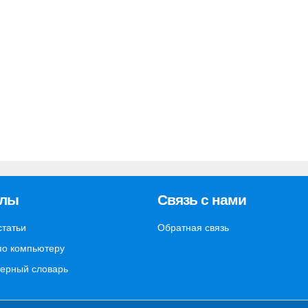
елы
Связь с нами
статьи
Обратная связь
по компьютеру
ерный словарь