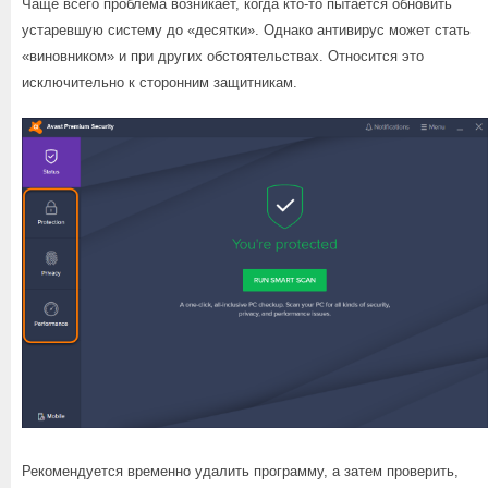
Чаще всего проблема возникает, когда кто-то пытается обновить
устаревшую систему до «десятки». Однако антивирус может стать
«виновником» и при других обстоятельствах. Относится это
исключительно к сторонним защитникам.
Рекомендуется временно удалить программу, а затем проверить,