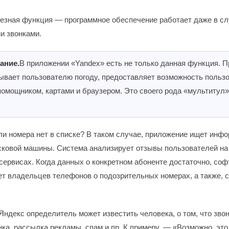
езная функция — программное обеспечение работает даже в сл
и звонками.
ание.
В приложении «Yandex» есть не только данная функция. 
ывает пользователю погоду, предоставляет возможность польз
омощником, картами и браузером. Это своего рода «мультитул
сли номера нет в списке? В таком случае, приложение ищет инф
сковой машины. Система анализирует отзывы пользователей на
сервисах. Когда данных о конкретном абоненте достаточно, соф
т владельцев телефонов о подозрительных номерах, а также, с
Яндекс определитель может известить человека, о том, что зво
нка, рассылка рекламы, спам и пр. К примеру, — «Возможно, это