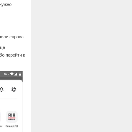
нужно
нели справа.
ице
бо перейти к