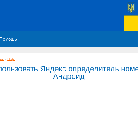
Помощь
тьи
»
Софт
пользовать Яндекс определитель ном
Андроид