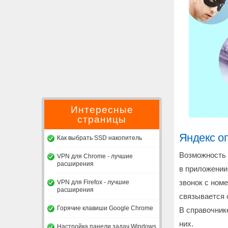
Интересные
страницы
Яндекс оп
Как выбрать SSD накопитель
Возможность 
VPN для Chrome - лучшие
расширения
в приложении
VPN для Firefox - лучшие
звонок с номе
расширения
связывается 
Горячие клавиши Google Chrome
В справочник
них.
Настройка панели задач Windows