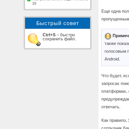
10
Еще одна пол
пропущенным
Быстрый совет
Ctrl+S
– быстро
Примеч
сохранить файл.
также показ
голосовым п
Android.
Что будет, е
запросах пои
платформах, 
предупреждае
отвечать.
Как правило, 
сотрудник ба