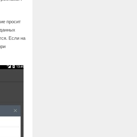
ние просит
 данных
тся. Если на
при