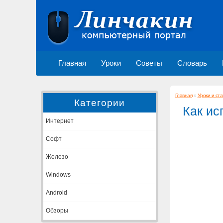
Главная
Уроки
Советы
Словарь
Главная
»
Уроки и ста
Категории
Как ис
Интернет
Софт
Железо
Windows
Android
Обзоры