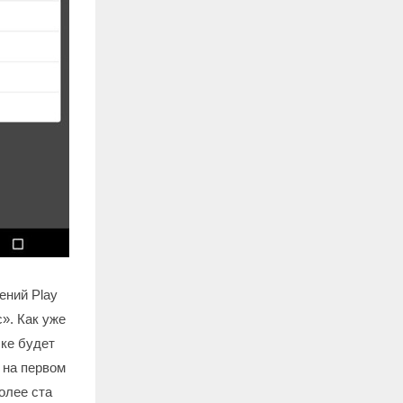
ений Play
». Как уже
ске будет
 на первом
олее ста