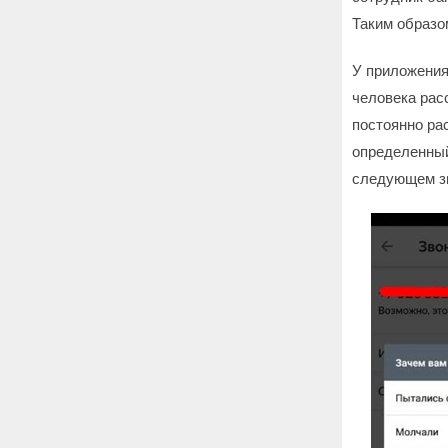
Таким образом
У приложения
человека рас
постоянно ра
определенный
следующем зв