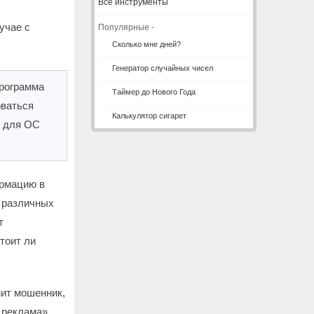
Все инструменты
учае с
Популярные -
Сколько мне дней?
Генератор случайных чисел
Программа
Таймер до Нового Года
оваться
Калькулятор сигарет
» для ОС
ормацию в
 различных
т
тоит ли
нит мошенник,
 реклама».