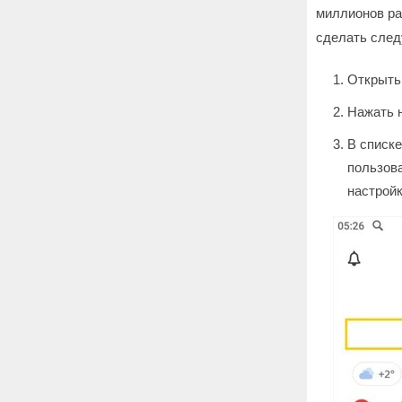
миллионов ра
сделать сле
Открыть
Нажать н
В списк
пользова
настройк