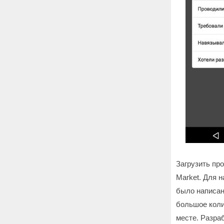
Загрузить пр
Market. Для 
было написан
большое коли
месте. Разра