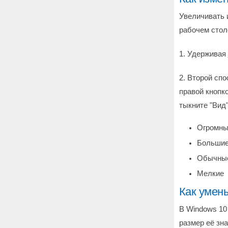
Увеличивать 
рабочем стол
1. Удерживая
2. Второй спо
правой кнопк
тыкните "Вид"
Огромные
Больши
Обычны
Мелкие
Как умен
В Windows 10
размер её зна