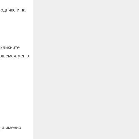
однике и на
 кликните
вившемся меню
, а именно