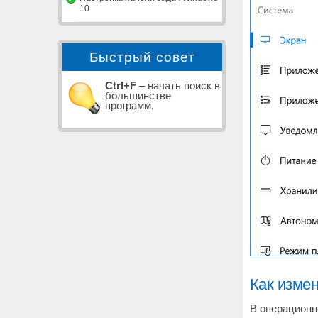
10
Быстрый совет
Ctrl+F
– начать поиск в
большинстве
программ.
Как изме
В операционн