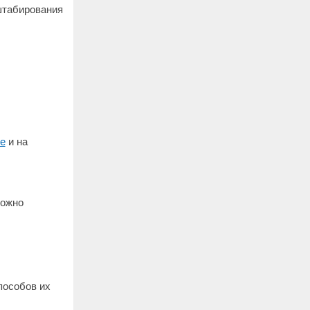
штабирования
е
и на
можно
пособов их