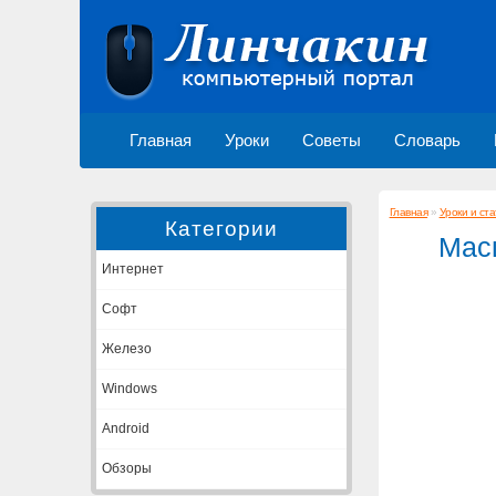
Главная
Уроки
Советы
Словарь
Главная
»
Уроки и ста
Категории
Масш
Интернет
Софт
Железо
Windows
Android
Обзоры