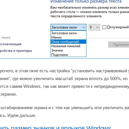
рочего, в этом окне есть настройка "установить настраиваемый
ния", где можно увеличить масштаб экрана вплоть до 500%, но 
ется самим Windows, так как может привести к непредвиденном
 экранах.
штабированием экрана и с тем как уменьшить или увеличить р
сь. Идем дальше.
ить размер значков и ярлыков Windows