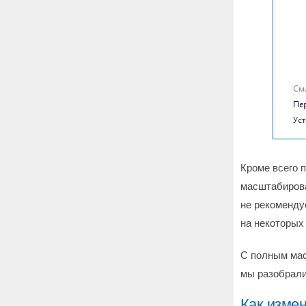
Кроме всего п
масштабирова
не рекоменду
на некоторых
С полным мас
мы разобрали
Как измен