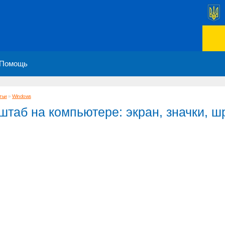
Помощь
тьи
»
Windows
таб на компьютере: экран, значки, 