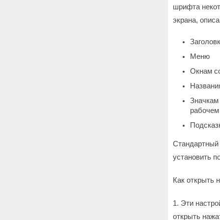
шрифта некот
экрана, опис
Заголовк
Меню
Окнам с
Названи
Значкам 
рабочем
Подсказ
Стандартный 
установить п
Как открыть 
1. Эти настр
открыть нажа