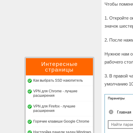
Чтобы поменя
1. Откройте 
значок шесте
2. После нажм
Нужное нам о
рабочего сто
Интересные
страницы
3. В правой 
Как выбрать SSD накопитель
умолчанию 10
VPN для Chrome - лучшие
расширения
VPN для Firefox - лучшие
расширения
Горячие клавиши Google Chrome
Настройка панели задач Windows