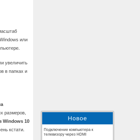
 масштаб
 Windows или
мпьютере.
ли увеличить
в в папках и
на
х размеров,
Новое
 в
Windows 10
ень кстати.
Подключение компьютера к
телевизору через HDMI