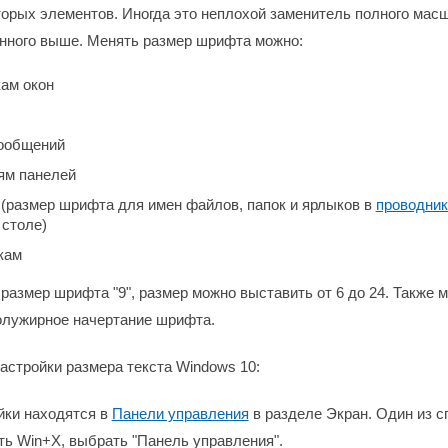
орых элементов. Иногда это неплохой заменитель полного мас
анного выше. Менять размер шрифта можно:
ам окон
ообщений
ям панелей
(размер шрифта для имен файлов, папок и ярлыков в
проводник
 столе)
кам
размер шрифта "9", размер можно выставить от 6 до 24. Также 
олужирное начертание шрифта.
настройки размера текста Windows 10:
ойки находятся в
Панели управления
в разделе Экран. Один из с
ть Win+X, выбрать "Панель управления".