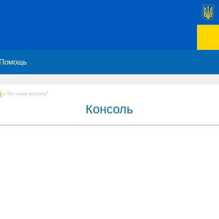
Помощь
К
» Что такое консоль?
Консоль