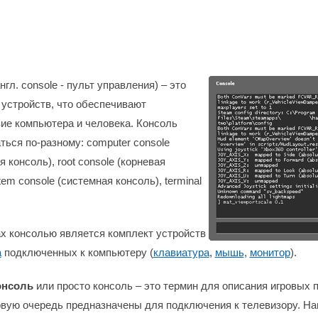
нгл. console - пульт управления) – это
 устройств, что обеспечивают
ие компьютера и человека. Консоль
ться по-разному: computer console
 консоль), root console (корневая
tem console (системная консоль), terminal
х консолью является комплект устройств
а
подключенных к компьютеру (
клавиатура
,
мышь
,
монитор
).
онсоль
или просто консоль – это термин для описания игровых 
рвую очередь предназначены для подключения к телевизору. На