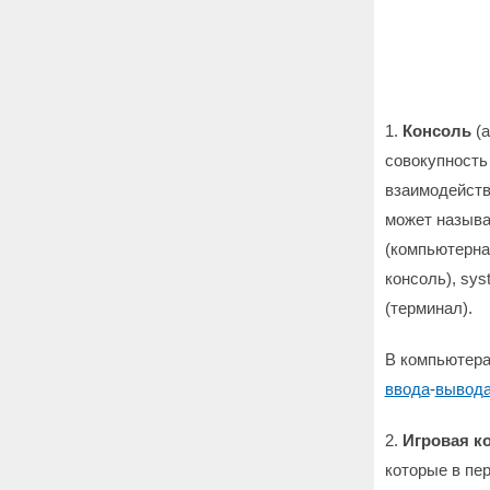
1.
Консоль
(а
совокупность
взаимодейств
может называ
(компьютерная
консоль), sys
(терминал).
В компьютера
ввода
-
вывод
2.
Игровая к
которые в пе