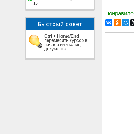
10
Понравилос
Быстрый совет
Ctrl + Home/End
–
перемесить курсор в
начало или конец
документа.