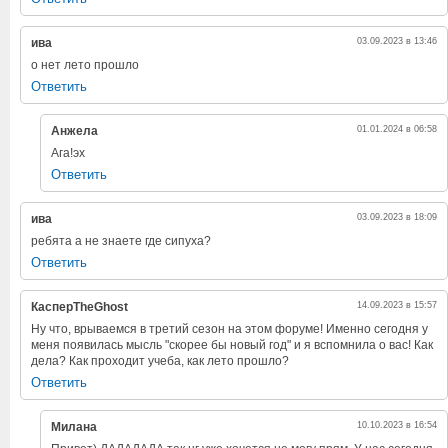
ива
03.09.2023 в 13:46
о нет лето прошло
Ответить
Анжела
01.01.2024 в 06:58
Ага!эх
Ответить
ива
03.09.2023 в 18:09
ребята а не знаете где сипуха?
Ответить
КасперTheGhost
14.09.2023 в 15:57
Ну что, врываемся в третий сезон на этом форуме! Именно сегодня у
меня появилась мысль "скорее бы новый год" и я вспомнила о вас! Как
дела? Как проходит учеба, как лето прошло?
Ответить
Милана
10.10.2023 в 16:54