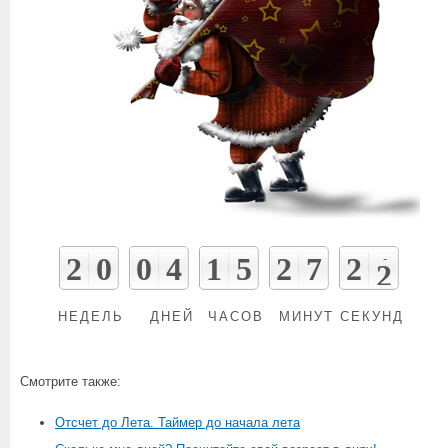
2
0
0
4
1
5
2
7
2
0
1
НЕДЕЛЬ
ДНЕЙ
ЧАСОВ
МИНУТ
СЕКУНД
Смотрите также:
Отсчет до Лета. Таймер до начала лета