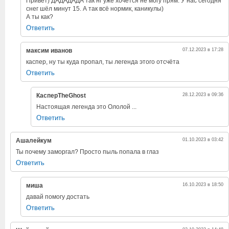
Привет) ДАДАДАДА так нг уже хочется не могу прям. У нас сегодня
снег шёл минут 15. А так всё нормик, каникулы)
А ты как?
Ответить
максим иванов
07.12.2023 в 17:28
каспер, ну ты куда пропал, ты легенда этого отсчёта
Ответить
КасперTheGhost
28.12.2023 в 09:36
Настоящая легенда это Ололой ...
Ответить
Ашалейкум
01.10.2023 в 03:42
Ты почему заморгал? Просто пыль попала в глаз
Ответить
миша
16.10.2023 в 18:50
давай помогу достать
Ответить