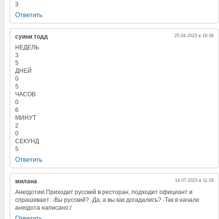
3
Ответить
суини тодд
25.04.2023 в 16:39
НЕДЕЛЬ
3
5
ДНЕЙ
0
5
ЧАСОВ
0
6
МИНУТ
2
0
СЕКУНД
5
Ответить
милана
14.07.2023 в 11:16
Анегдотик\ Приходит русский в ресторан, подходит официант и
спрашивает: -Вы русский? -Да, а вы как догадались? -Так в начале
анегдота написано:/
Ответить