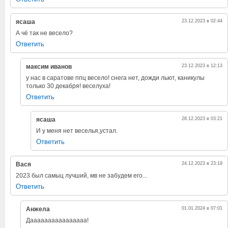
ясаша
23.12.2023 в 02:44
А чё так не весело?
Ответить
максим иванов
23.12.2023 в 12:13
у нас в саратове ппц весело! снега нет, дожди льют, каникулы
только 30 декабря! веселуха!
Ответить
ясаша
28.12.2023 в 03:21
И у меня нет веселья,устал.
Ответить
Вася
24.12.2023 в 23:19
2023 был самыц лучший, мв не забудем его...
Ответить
Анжела
01.01.2024 в 07:01
Даааааааааааааааа!