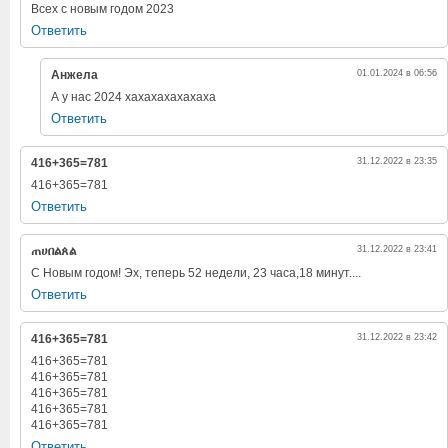
Всех с новым годом 2023
Ответить
Анжела
01.01.2024 в 06:56
А у нас 2024 хахахахахахаха
Ответить
416+365=781
31.12.2022 в 23:35
416+365=781
Ответить
ጠሀበልጰል
31.12.2022 в 23:41
С Новым годом! Эх, теперь 52 недели, 23 часа,18 минут....
Ответить
416+365=781
31.12.2022 в 23:42
416+365=781
416+365=781
416+365=781
416+365=781
416+365=781
Ответить