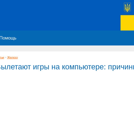
Помощь
тьи
»
Железо
ылетают игры на компьютере: причи