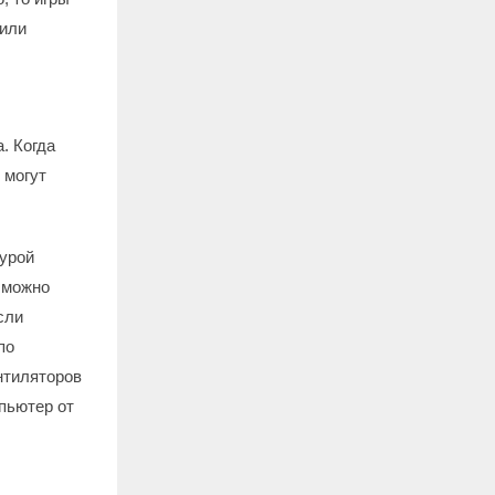
 или
. Когда
 могут
урой
 можно
сли
по
нтиляторов
пьютер от