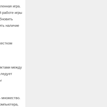
ленная игра.
й работе игры
обновить
ить наличие
жестком
иктами между
следует
ы
ь множество.
омпьютера,