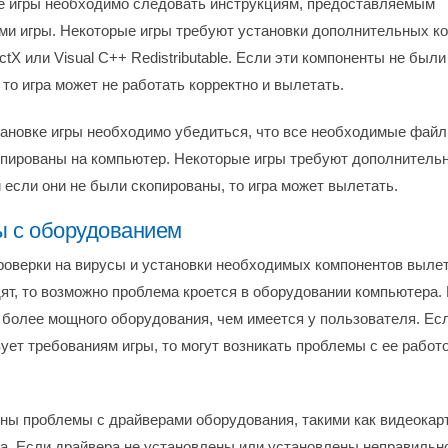
е игры необходимо следовать инструкциям, предоставляемым
ми игры. Некоторые игры требуют установки дополнительных ко
ectX или Visual C++ Redistributable. Если эти компоненты не были
то игра может не работать корректно и вылетать.
тановке игры необходимо убедиться, что все необходимые фай
опированы на компьютер. Некоторые игры требуют дополнитель
 если они не были скопированы, то игра может вылетать.
 с оборудованием
роверки на вирусы и установки необходимых компонентов вылет
ят, то возможно проблема кроется в оборудовании компьютера.
 более мощного оборудования, чем имеется у пользователя. Ес
ует требованиям игры, то могут возникать проблемы с ее работ
ны проблемы с драйверами оборудования, такими как видеокар
та. Если драйвера не установлены или установлены неправильно