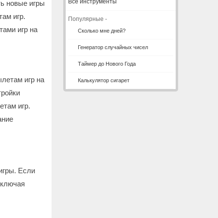
Все инструменты
ь новые игры
ам игр.
Популярные -
ами игр на
Сколько мне дней?
Генератор случайных чисел
Таймер до Нового Года
летам игр на
Калькулятор сигарет
тройки
етам игр.
ание
игры. Если
включая