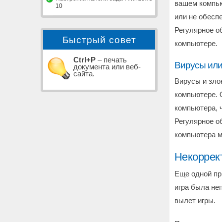
вашем компью
10
или не обесп
Регулярное о
Быстрый совет
компьютере.
Ctrl+P
– печать
Вирусы или
документа или веб-
сайта.
Вирусы и зло
компьютере. 
компьютера, 
Регулярное о
компьютера м
Некоррек
Еще одной пр
игра была не
вылет игры.