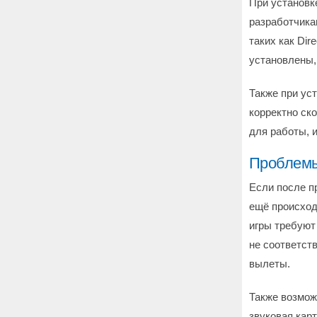
При установк
разработчика
таких как Dir
установлены, 
Также при ус
корректно ск
для работы, и
Проблемы
Если после п
ещё происход
игры требуют
не соответств
вылеты.
Также возмож
звуковая кар