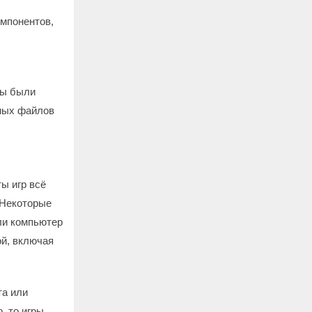
мпонентов,
лы были
ных файлов
ы игр всё
 Некоторые
ли компьютер
ой, включая
та или
, то игры