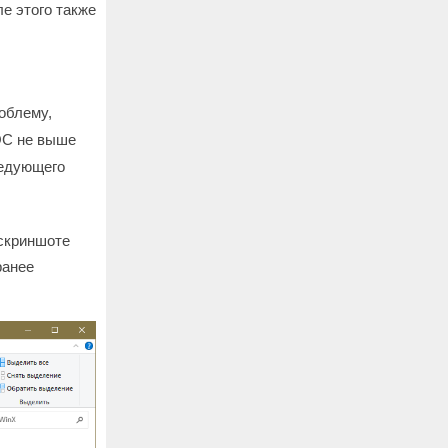
е этого также
роблему,
ОС не выше
ледующего
 скриншоте
ранее