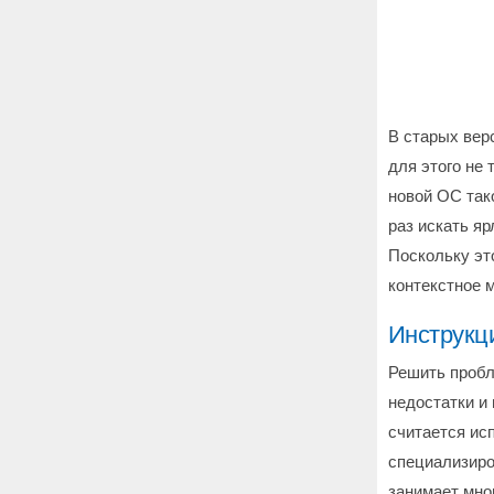
В старых вер
для этого не
новой ОС так
раз искать я
Поскольку эт
контекстное 
Инструкц
Решить пробл
недостатки и
считается ис
специализиро
занимает мног