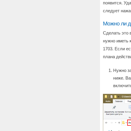
появится. Уд
следует нажат
Можно ли д
Сделать это в
нужно иметь 
1703. Если е
плана действ
Нужно за
ниже. Ва
включить