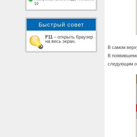
10
Быстрый совет
F11
– открыть браузер
на весь экран.
В самом верху
В появившемс
следующим о