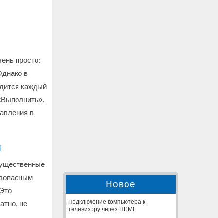
ень просто:
Однако в
одится каждый
«Выполнить».
равления в
ы
существенные
езопасным
Новое
 Это
Подключение компьютера к
атно, не
телевизору через HDMI