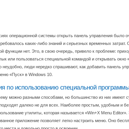
сиях операционной системы открыть панель управления было оч
 требовалось каких-либо знаний и серьезных временных затрат. 
ой функции нет. Это, в свою очередь, привело к проблеме: прих
рлык или пользоваться специальной командой и открывать окно 
о неудобно, люди нередко спрашивают, как добавить панель уп
меню «Пуск» в Windows 10.
ия по использованию специальной программ
ему можно разными способами, но большинство из них имеют 
 подходят далеко не для всех. Наиболее простым, удобным и б
пользование утилиты, которая называется «Win+X Menu Editor».
ванное приложение позволяет легко настроить меню. Оно беспл
о места и довольно просто в освоении.