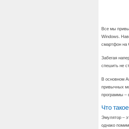
Все мы привы
Windows. Нав
смартфон на О
Забегая напе
спешить не ст
В основном A
привычных мо
программы –
Что такое
Эмулятор – э
однако помим