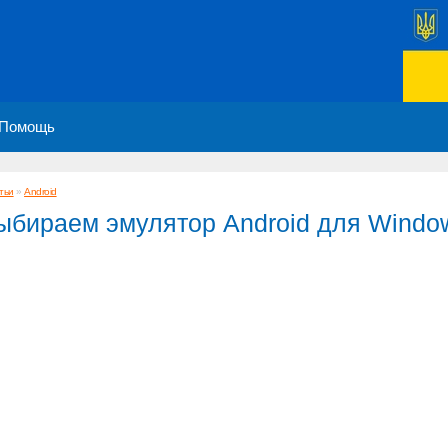
Помощь
тьи
»
Android
ыбираем эмулятор Android для Windo