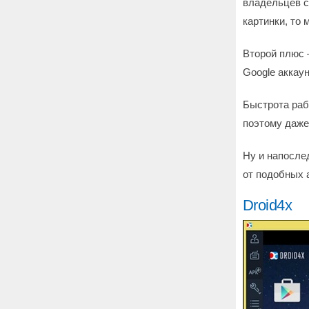
владельцев с
картинки, то 
Второй плюс –
Google аккау
Быстрота раб
поэтому даже
Ну и напослед
от подобных 
Droid4x