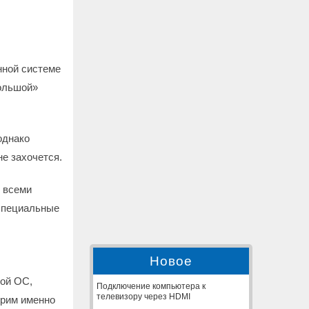
нной системе
большой»
однако
не захочется.
у всеми
специальные
Новое
ной ОС,
Подключение компьютера к
телевизору через HDMI
орим именно