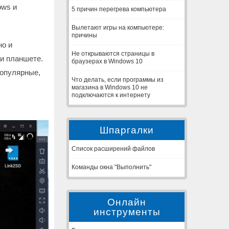
ows и
5 причин перегрева компьютера
Вылетают игры на компьютере:
причины
но и
Не открываются страницы в
и планшете.
браузерах в Windows 10
популярные,
Что делать, если программы из
магазина в Windows 10 не
подключаются к интернету
Шпаргалки
Список расширений файлов
Команды окна "Выполнить"
Онлайн
инструменты