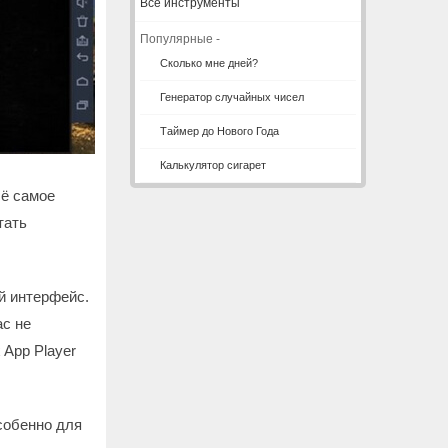
Все инструменты
Популярные -
Сколько мне дней?
Генератор случайных чисел
Таймер до Нового Года
Калькулятор сигарет
сё самое
тать
й интерфейс.
ас не
 App Player
собенно для