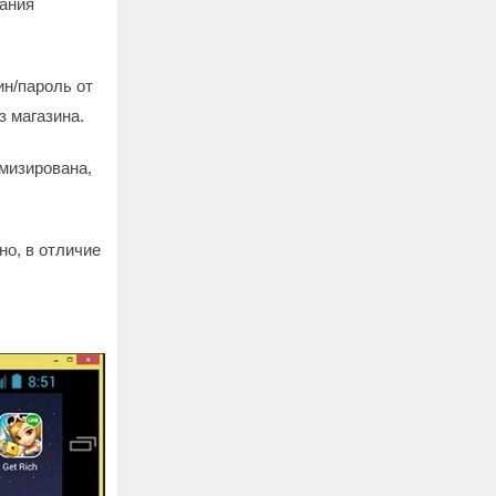
ания
ин/пароль от
з магазина.
мизирована,
но, в отличие