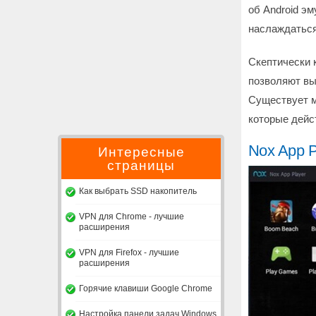
об Android э
наслаждатьс
Скептически к
позволяют вы
Существует м
которые дейс
Nox App P
Интересные
страницы
Как выбрать SSD накопитель
VPN для Chrome - лучшие
расширения
VPN для Firefox - лучшие
расширения
Горячие клавиши Google Chrome
Настройка панели задач Windows