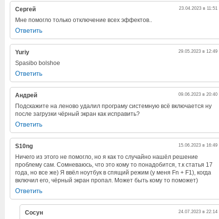
Сергей
23.04.2023 в 11:51
Мне помогло только отключение всех эффектов..
Ответить
Yuriy
29.05.2023 в 12:49
Spasibo bolshoe
Ответить
Андрей
09.06.2023 в 20:40
Подскажите на леново удалил програму системную всё включается ну
после загрузки чёрный экран как исправить?
Ответить
S10ng
15.06.2023 в 16:49
Ничего из этого не помогло, но я как то случайно нашёл решение
проблему сам. Сомневаюсь, что это кому то понадобится, т.к статья 17
года, но все же) Я ввёл ноутбук в спящий режим (у меня Fn + F1), когда
включил его, чёрный экран пропал. Может быть кому то поможет)
Ответить
Сосун
24.07.2023 в 22:14