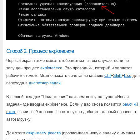
Способ 2. Процесс explorer.exe
Черный экран также может отображаться в том случае, если не
запущен процесс
explorer.exe
. Это проводник, который и является
рабочим столом. Можно нажать сочетание клавиш
Ctrl
+
Shift
+
Esc
для
перехода в
диспетчер задач
.
В первой вкладке "Приложения" кликаем внизу на пункт «Новая
задача» где вводим explorer.exe. Если у вас снова появится
рабочий
стол
, значит всё хорошо. Просто нужно добавить данный процесс в
автозагрузку.
Для этого
открываем реестр
(прописываем новую задачу с именем