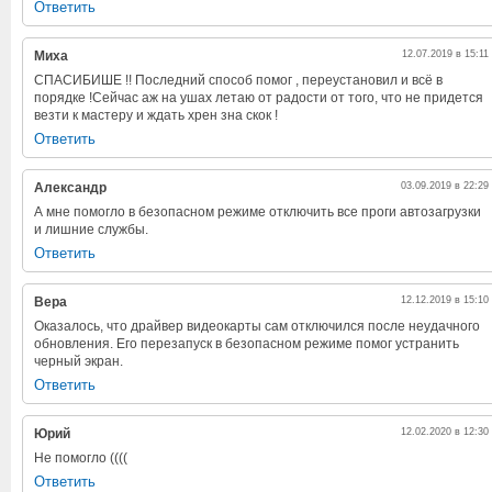
Ответить
Миха
12.07.2019 в 15:11
СПАСИБИШЕ !! Последний способ помог , переустановил и всё в
порядке !Сейчас аж на ушах летаю от радости от того, что не придется
везти к мастеру и ждать хрен зна скок !
Ответить
Александр
03.09.2019 в 22:29
А мне помогло в безопасном режиме отключить все проги автозагрузки
и лишние службы.
Ответить
Вера
12.12.2019 в 15:10
Оказалось, что драйвер видеокарты сам отключился после неудачного
обновления. Его перезапуск в безопасном режиме помог устранить
черный экран.
Ответить
Юрий
12.02.2020 в 12:30
Не помогло ((((
Ответить