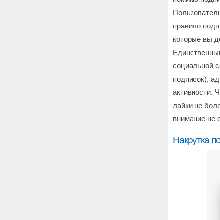
Пользователю
правило подпи
которые вы де
Единственный
социальной с
подписок), а
активности. 
лайки не боле
внимание не о
Накрутка п