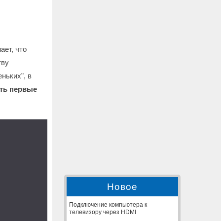
ает, что
тву
ньких”, в
ть первые
Новое
Подключение компьютера к
телевизору через HDMI