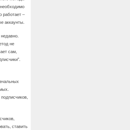
м необходимо
о работает –
ые аккаунты.
 недавно.
етод не
ает сам,
дписчики”.
начальных
омых.
 подписчиков,
счиков,
вать, ставить