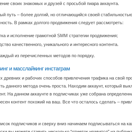
ние своих знакомых и друзей с просьбой пиара аккаунта.
ый путь – более долгий, но отличающийся своей стабильность
ность. В рамках долгого продвижения следует рассмотреть:
тка и исполнение грамотной SMM стратегии продвижения;
ство качественного, уникального и интересного контента.
аждый из перечисленных методов по порядку.
нг и масслайкинг инстаграм
х древних и рабочих способов привлечения трафика на свой пр
уть данного метода очень проста. Находим аккаунт, который вы
ент. На данном аккаунте в подписчиках уже собрана определенн
есен контент похожий на ваш. Все что осталось сделать – прив
исок подписчиков и сверху вниз начинаем подписываться на ка
ски вы можете ставить несколько “отметок нравится” на публика