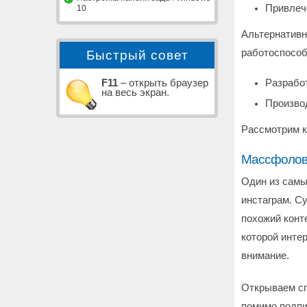
Привлече
10
Альтернативн
работоспособ
Быстрый совет
F11
– открыть браузер
Разрабо
на весь экран.
Производ
Рассмотрим к
Массфолови
Один из самы
инстаграм. С
похожий конт
которой интер
внимание.
Открываем сп
помимо подпи