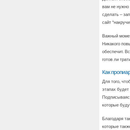
вам не нужно
сделать – зап
сайт “накруч
Важный момен
Никакого пов
обеспечит. В
готов ли трат
Как пропиа
Для того, чт
этапах будет 
Подписываясь
которые будут
Благодаря та
которые такж