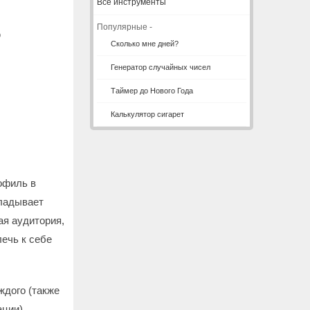
Все инструменты
Популярные -
ю
Сколько мне дней?
Генератор случайных чисел
Таймер до Нового Года
Калькулятор сигарет
офиль в
кладывает
ая аудитория,
лечь к себе
ждого (также
ции).