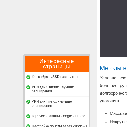
Интересные
страницы
Методы н
Как выбрать SSD накопитель
Условно, всю
большие груп
VPN для Chrome - лучшие
расширения
долгосрочног
упомянуть:
VPN для Firefox - лучшие
расширения
Массфол
Горячие клавиши Google Chrome
Накрутк
Настройка панели задач Windows