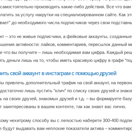
 самостоятельно производить какие-либо действия. Все что ва
латить за услугу накрутки на специализированном сайте. Как эт
ивает” до необходимого числа подписчиков через свои подставн
т – это не живые подписчики, а фейковые аккаунты, созданные
ышения активности: лайков, комментариев, пересылок данный м
се что вы получите – лишь необходимая вам цифра. Каждый реш
ить деньги лишь на то, чтобы иметь красивую цифру в графе “по
рить свой аккаунт в инстаграм с помощью друзей
обы привлечь дополнительный трафик на свой аккаунт, на перво
достаточно лишь пустить “клич” по списку своих друзей и знак
 на своих друзей, знакомых друзей и т.д. – вы формируете базу
 заинтересованы в вашем контенте, так как знают вас лично.
кому нехитрому способу вы с легкостью наберете 300-400 подпи
е будут выдавать вам неплохие показатели актива – комментиро