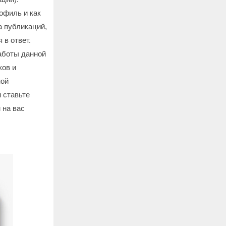
офиль и как
а публикаций,
 в ответ.
аботы данной
ков и
ной
 ставьте
 на вас