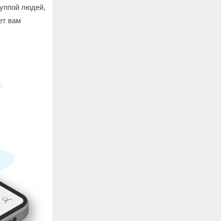
руппой людей,
ет вам