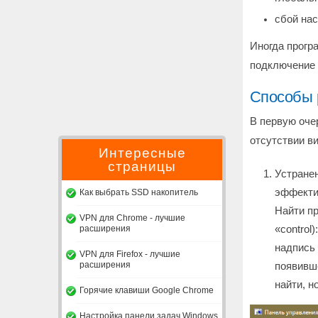
сбой нас
Иногда прогр
подключение 
Способы 
В первую оче
отсутствии в
Интересные
страницы
Устранен
эффектив
Как выбрать SSD накопитель
Найти пр
VPN для Chrome - лучшие
расширения
«control
надпись 
VPN для Firefox - лучшие
расширения
появивше
найти, н
Горячие клавиши Google Chrome
Настройка панели задач Windows