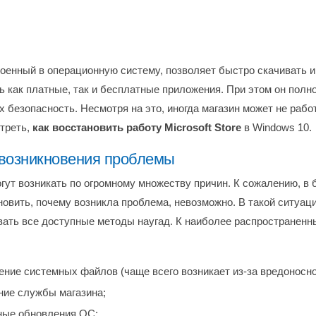
роенный в операционную систему, позволяет быстро скачивать и
ь как платные, так и бесплатные приложения. При этом он полн
х безопасность. Несмотря на это, иногда магазин может не рабо
треть,
как восстановить работу Microsoft Store
в Windows 10.
возникновения проблемы
гут возникать по огромному множеству причин. К сожалению, в
новить, почему возникла проблема, невозможно. В такой ситуац
вать все доступные методы наугад. К наиболее распространен
ние системных файлов (чаще всего возникает из-за вредоносно
ние службы магазина;
ные обновления ОС;