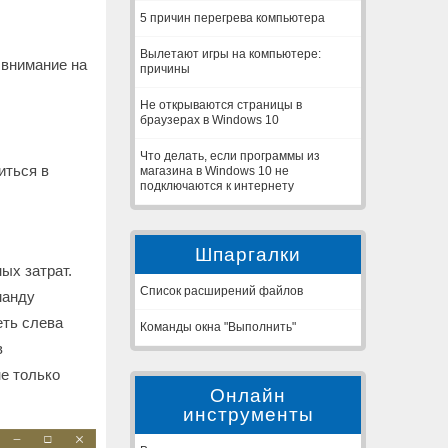
5 причин перегрева компьютера
Вылетают игры на компьютере:
 внимание на
причины
Не открываются страницы в
браузерах в Windows 10
Что делать, если программы из
иться в
магазина в Windows 10 не
подключаются к интернету
Шпаргалки
ых затрат.
Список расширений файлов
манду
еть слева
Команды окна "Выполнить"
в
е только
Онлайн
инструменты