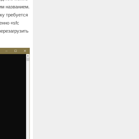
им названием.
ку требуется
енно «sfc
перезагрузить