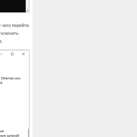
 чего перейти
тключить
в.