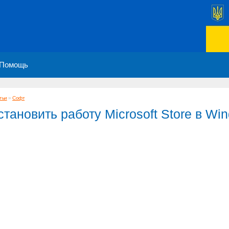
Помощь
тьи
»
Софт
становить работу Microsoft Store в Wi