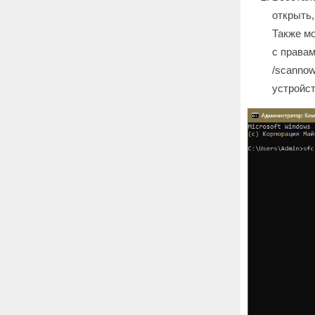
открыть,
Также мо
с правам
/scannow
устройст