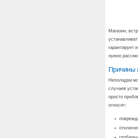
Магазин, вст
устанавливат
гарантирует и
нужно рассмо
Причины 
Неполадки мо
случаев уста
просто пробо
относят:
поврежде
отключе
глобаль