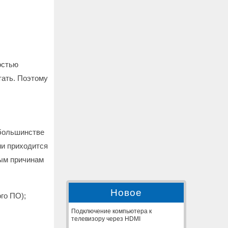
остью
тать. Поэтому
 большинстве
ии приходится
ным причинам
Новое
го ПО);
Подключение компьютера к
телевизору через HDMI