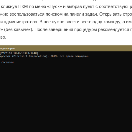
 кликнув ПКМ по меню «Пуск» и выбрав пункт с соответствующ
жно воспользоваться поиском на панели задач. Открывать стро
и администратора. В нее нужно ввести всего одну команду, а им
» (без кавычек). После завершения процедуры рекомендуется 
во.