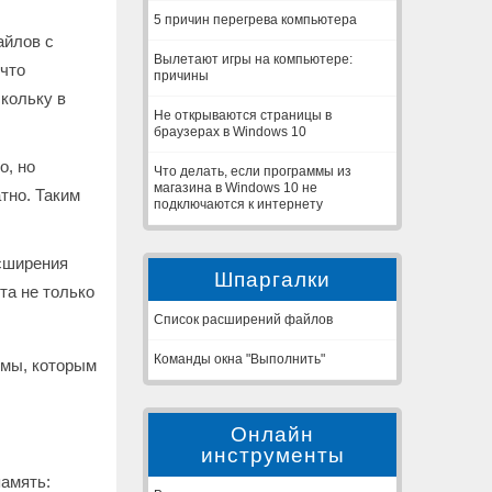
5 причин перегрева компьютера
айлов с
Вылетают игры на компьютере:
 что
причины
кольку в
Не открываются страницы в
браузерах в Windows 10
о, но
Что делать, если программы из
магазина в Windows 10 не
тно. Таким
подключаются к интернету
сширения
Шпаргалки
та не только
Список расширений файлов
Команды окна "Выполнить"
ммы, которым
Онлайн
инструменты
амять: