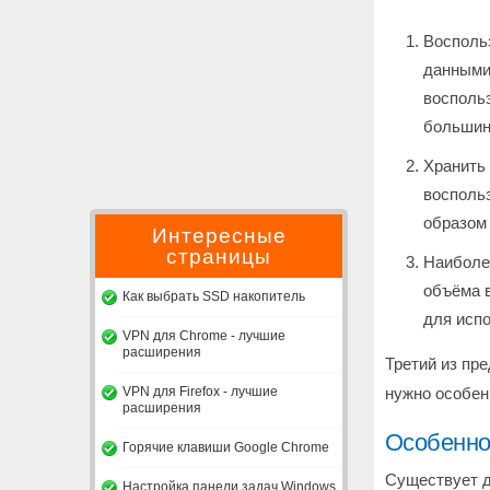
Восполь
данными,
восполь
большин
Хранить 
воспольз
образом 
Интересные
страницы
Наиболе
объёма в
Как выбрать SSD накопитель
для исп
VPN для Chrome - лучшие
расширения
Третий из пр
VPN для Firefox - лучшие
нужно особенн
расширения
Особенно
Горячие клавиши Google Chrome
Существует д
Настройка панели задач Windows