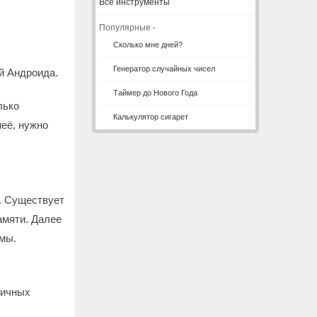
Все инструменты
Популярные -
Сколько мне дней?
Генератор случайных чисел
й Андроида.
Таймер до Нового Года
лько
Калькулятор сигарет
неё, нужно
. Существует
амяти. Далее
мы.
личных