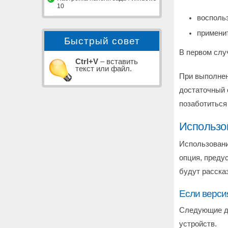
10
восполь
примени
Быстрый совет
В первом слу
Ctrl+V
– вставить
текст или файл.
При выполнен
достаточный 
позаботиться
Использо
Использовани
опция, преду
будут расска
Если верси
Следующие да
устройств.