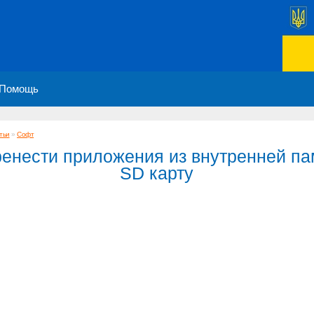
Помощь
тьи
»
Софт
ренести приложения из внутренней па
SD карту