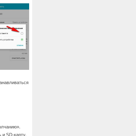
танавливаться
олчанию».
 и SD-карту.