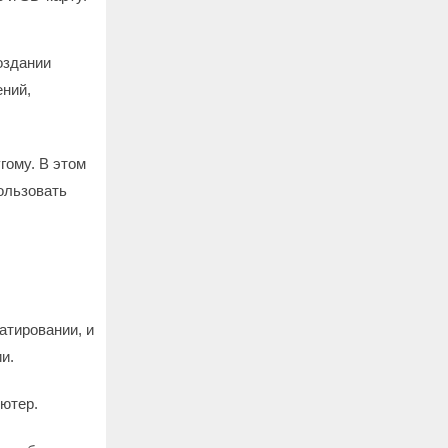
оздании
ений,
гому. В этом
пользовать
атировании, и
и.
ютер.