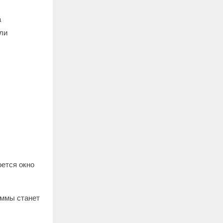
а
ли
оется окно
аммы станет