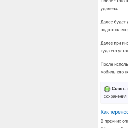
После этого 
удалена.
Далее будет 
подготовленн
Далее при ин
куда его уста
После исполь
мобильного н
Совет:
т
сохранения 
Как перено
В прежних оп