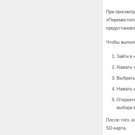
При просмотр
«Переместить
предустановл
Чтобы выполн
Зайти в 
Нажать н
Выбрать 
Нажать 
Откроетс
выбора 
После того, 
SD-карта.