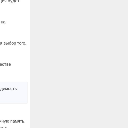
ция будет
 на
 выбор того,
естве
одимость
мную память.