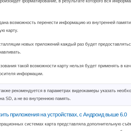
произойдёт форматирование, в результате которого вся информа
дана возможность перенести информацию из внутренней памяти
ую карту.
сталляции новых приложений каждый раз будет предоставляться
навливать.
зования такой возможности карту нельзя будет применять в кач
осителя информации.
акже рекомендуется в параметрах видеокамеры указать необх
на SD, а не во внутреннюю память.
сить приложения на устройствах, с Андроид выше 6.0
ерационных системах карта представляла дополнительную съё