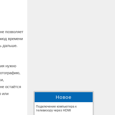
не позволяет
риод времени
ть дальше.
ния нужно
фотографию,
и,
не остаётся
о или
Новое
Подключение компьютера к
телевизору через HDMI