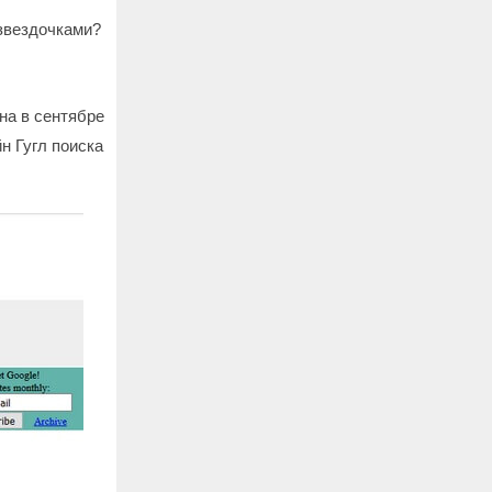
 звездочками?
на в сентябре
йн Гугл поиска