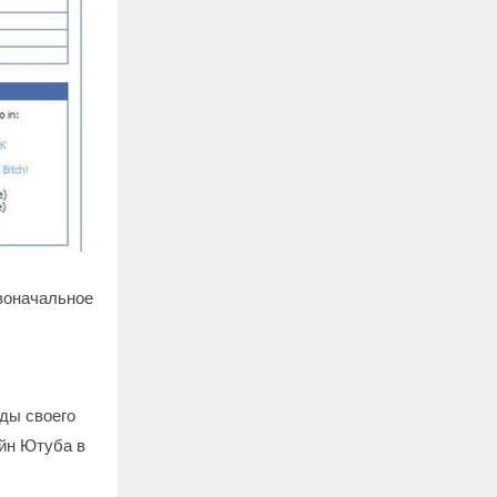
рвоначальное
ды своего
йн Ютуба в