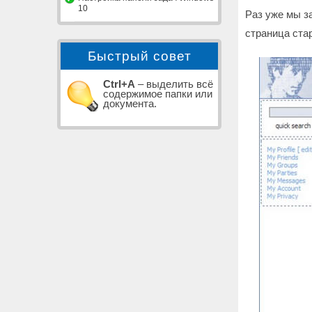
10
Раз уже мы за
страница стар
Быстрый совет
Ctrl+A
– выделить всё
содержимое папки или
документа.