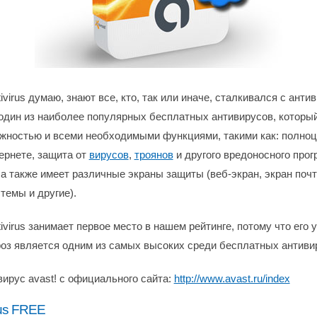
tivirus думаю, знают все, кто, так или иначе, сталкивался с анти
один из наиболее популярных бесплатных антивирусов, которы
жностью и всеми необходимыми функциями, такими как: полно
тернете, защита от
вирусов
,
троянов
и другого вредоносного прог
 а также имеет различные экраны защиты (веб-экран, экран почт
темы и другие).
tivirus занимает первое место в нашем рейтинге, потому что его 
роз является одним из самых высоких среди бесплатных антиви
вирус avast! с официального сайта:
http://www.avast.ru/index
rus FREE