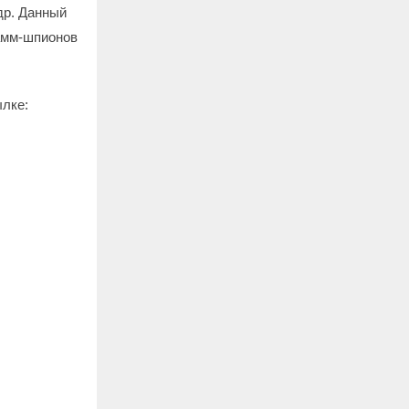
др. Данный
рамм-шпионов
ылке: