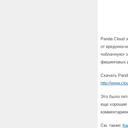
Panda Cloud 
от вредоносн
«облачную» з
фишинговых и
Скачать Panda
http://www.clo
Это было пят
еще хорошие 
комментариях 
См. также:
Ка