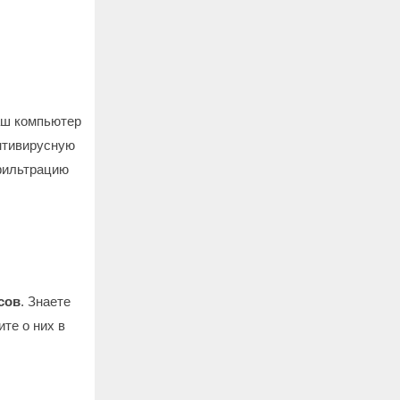
аш компьютер
нтивирусную
фильтрацию
сов
. Знаете
те о них в