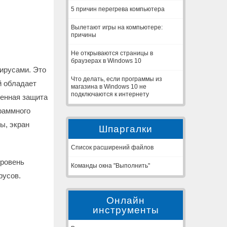
5 причин перегрева компьютера
Вылетают игры на компьютере:
причины
Не открываются страницы в
браузерах в Windows 10
вирусами. Это
Что делать, если программы из
й обладает
магазина в Windows 10 не
подключаются к интернету
ценная защита
раммного
ы, экран
Шпаргалки
Список расширений файлов
уровень
Команды окна "Выполнить"
русов.
Онлайн
инструменты