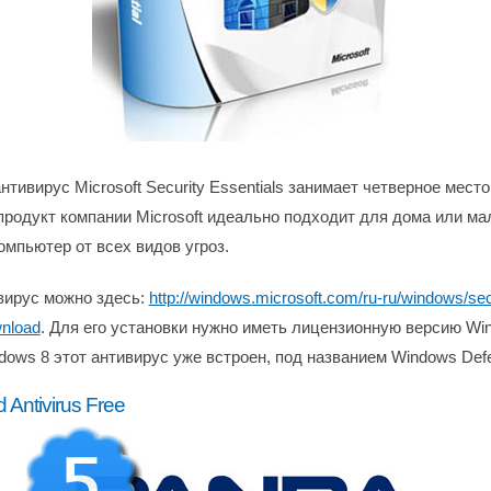
тивирус Microsoft Security Essentials занимает четверное мест
продукт компании Microsoft идеально подходит для дома или ма
омпьютер от всех видов угроз.
вирус можно здесь:
http://windows.microsoft.com/ru-ru/windows/sec
wnload
. Для его установки нужно иметь лицензионную версию Win
ndows 8 этот антивирус уже встроен, под названием Windows Def
 Antivirus Free