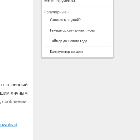
Все инструменты
Популярные -
Сколько мне дней?
Генератор случайных чисел
Таймер до Нового Года
Калькулятор сигарет
это отличный
вашим личным
в, сообщений
-download
.