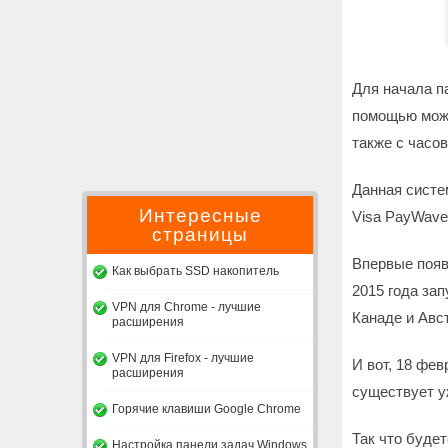
Для начала па
помощью можно
также с часов
Данная систе
Интересные
Visa PayWave
страницы
Впервые появи
Как выбрать SSD накопитель
2015 года зап
VPN для Chrome - лучшие
Канаде и Авст
расширения
VPN для Firefox - лучшие
И вот, 18 фев
расширения
существует у
Горячие клавиши Google Chrome
Так что будет
Настройка панели задач Windows