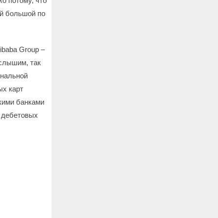
о потому, что
ый большой по
ibaba Group –
 слышим, так
ональной
ых карт
кими банками
и дебетовых