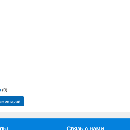
и
(0)
омментарий
елы
Связь с нами