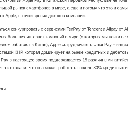
 открытия Apple Pay в Китайской Народной Республике не тольк
льшой рынок смартфонов в мире, а еще и потому что это и сам
к Apple, с точки зрения доходов компании.
ься конкурировать с сервисами TenPay от Tencent и Alipay от Al
мых больших интернет компаний в мире (о которых мы почти не
овном работают в Китае), Apple сотрудничает с UnionPay – наци
стемой КНР, которая доминирует на рынке кредитных и дебетов
e Pay в настоящее время поддерживается 19 различными китайс
, а это значит что она может работать с около 80% кредитных 
оги.