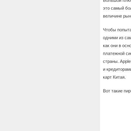
Большой плюс
это самый бо
величине рыно
Чтобы попытат
одними из са
как они в осн
платежной си
страны. Appl
и кредиторами
карт Китая.
Вот такие пир