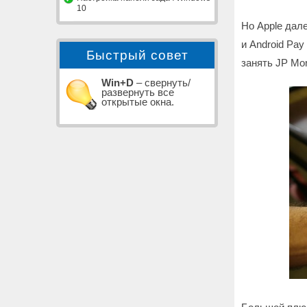
10
Но Apple дале
и Android Pay
Быстрый совет
занять JP Mor
Win+D
– свернуть/
развернуть все
открытые окна.