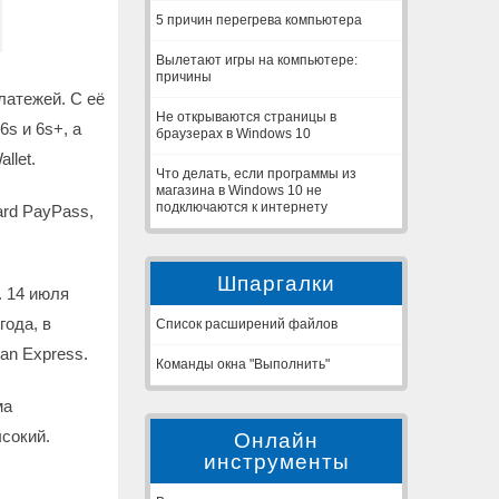
5 причин перегрева компьютера
Вылетают игры на компьютере:
причины
латежей. С её
Не открываются страницы в
s и 6s+, а
браузерах в Windows 10
llet.
Что делать, если программы из
магазина в Windows 10 не
подключаются к интернету
rd PayPass,
Шпаргалки
. 14 июля
года, в
Список расширений файлов
an Express.
Команды окна "Выполнить"
ма
сокий.
Онлайн
инструменты