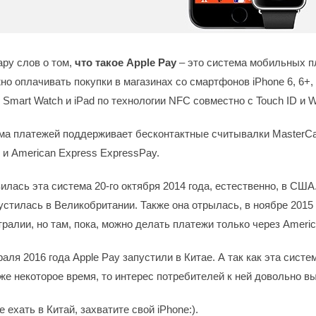
ру слов о том,
что такое Apple Pay
– это система мобильных п
 оплачивать покупки в магазинах со смартфонов iPhone 6, 6+, 6
 Smart Watch и iPad по технологии NFC совместно с Touch ID и Wa
ма платежей поддерживает бесконтактные считывалки MasterCa
 и American Express ExpressPay.
лась эта система 20-го октября 2014 года, естественно, в США
устилась в Великобритании. Также она отрылась, в ноябре 2015 
ралии, но там, пока, можно делать платежи только через Americ
раля 2016 года Apple Pay запустили в Китае. А так как эта систе
же некоторое время, то интерес потребителей к ней довольно вы
е ехать в Китай, захватите свой iPhone:).