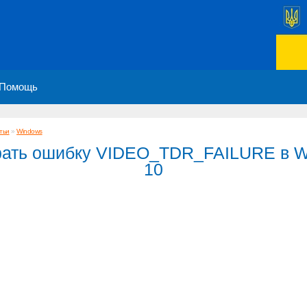
Помощь
тьи
»
Windows
рать ошибку VIDEO_TDR_FAILURE в 
10