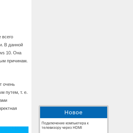
 всего
и. В данной
ws 10. Она
ным причинам.
т очень
 путем, т. е.
нами
рректная
Новое
Подключение компьютера к
телевизору через HDMI