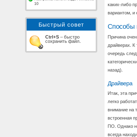
10
каких-либо п
вариантом, и
Быстрый совет
Способы 
Причина очен
Ctrl+S
– быстро
сохранить файл.
драйверах. К
очередь следу
категорическ
назад).
Драйвера
Итак, эта пр
легко работат
внимание на т
встроенная п
ПО. Однако н
всегда наход