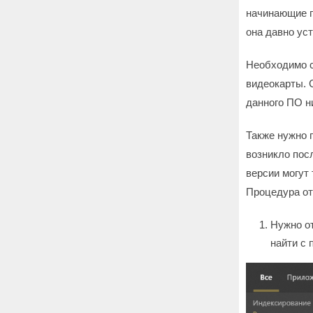
начинающие п
она давно ус
Необходимо с
видеокарты. 
данного ПО н
Также нужно 
возникло посл
версии могут
Процедура от
Нужно от
найти с 