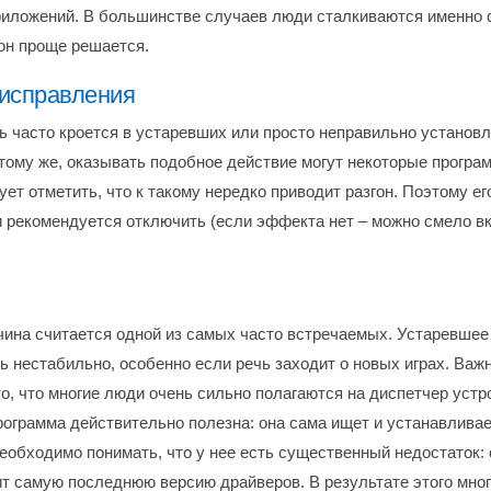
риложений. В большинстве случаев люди сталкиваются именно 
 он проще решается.
исправления
ь часто кроется в устаревших или просто неправильно установ
 тому же, оказывать подобное действие могут некоторые програ
ет отметить, что к такому нередко приводит разгон. Поэтому ег
и рекомендуется отключить (если эффекта нет – можно смело в
ичина считается одной из самых часто встречаемых. Устаревше
ь нестабильно, особенно если речь заходит о новых играх. Важ
о, что многие люди очень сильно полагаются на диспетчер устр
рограмма действительно полезна: она сама ищет и устанавливае
еобходимо понимать, что у нее есть существенный недостаток: 
ит самую последнюю версию драйверов. В результате этого мно