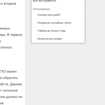
Все инструменты
со вторым
Популярные -
Сколько мне дней?
Генератор случайных чисел
ленных
Таймер до Нового Года
ммы. В первую
Калькулятор сигарет
о
ключать
е ПО может
но обратить
ойств. Данная
т полезное
она далеко не
гие