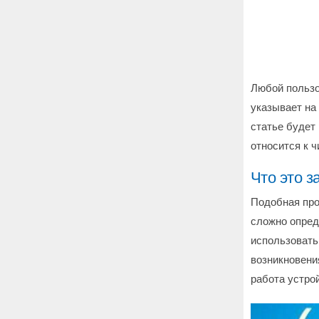
Любой пользов
указывает на
статье будет
относится к 
Что это з
Подобная про
сложно опреде
использовать
возникновени
работа устро