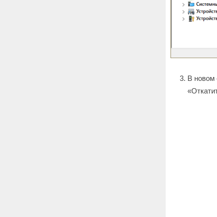
В новом 
«Откатит