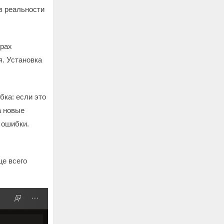
в реальности
ерах
я. Установка
бка: если это
а новые
 ошибки.
ще всего