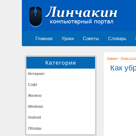
Главная
Уроки
Советы
Словарь
Главная
»
Уроки и ста
Категории
Как уб
Интернет
Софт
Железо
Windows
Android
Обзоры